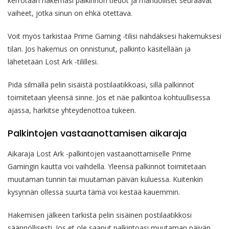
kerrotaan hakemasi palkinnon tiedot ja mahdolliset seuraavat
vaiheet, jotka sinun on ehkä otettava.
Voit myös tarkistaa Prime Gaming -tilisi nähdäksesi hakemuksesi
tilan. Jos hakemus on onnistunut, palkinto käsitellään ja
lähetetään Lost Ark -tilillesi.
Pidä silmällä pelin sisäistä postilaatikkoasi, sillä palkinnot
toimitetaan yleensä sinne. Jos et näe palkintoa kohtuullisessa
ajassa, harkitse yhteydenottoa tukeen.
Palkintojen vastaanottamisen aikaraja
Aikaraja Lost Ark -palkintojen vastaanottamiselle Prime
Gamingin kautta voi vaihdella. Yleensä palkinnot toimitetaan
muutaman tunnin tai muutaman päivän kuluessa. Kuitenkin
kysynnän ollessa suurta tämä voi kestää kauemmin.
Hakemisen jälkeen tarkista pelin sisäinen postilaatikkosi
säännöllisesti. Jos et ole saanut palkintoasi muutaman päivän