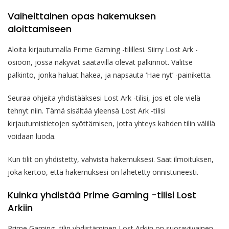
Vaiheittainen opas hakemuksen
aloittamiseen
Aloita kirjautumalla Prime Gaming -tilillesi. Siirry Lost Ark -
osioon, jossa näkyvät saatavilla olevat palkinnot. Valitse
palkinto, jonka haluat hakea, ja napsauta ‘Hae nyt’ -painiketta.
Seuraa ohjeita yhdistääksesi Lost Ark -tilisi, jos et ole vielä
tehnyt niin. Tämä sisältää yleensä Lost Ark -tilisi
kirjautumistietojen syöttämisen, jotta yhteys kahden tilin välillä
voidaan luoda.
Kun tilit on yhdistetty, vahvista hakemuksesi. Saat ilmoituksen,
joka kertoo, että hakemuksesi on lähetetty onnistuneesti.
Kuinka yhdistää Prime Gaming -tilisi Lost
Arkiin
Prime Gaming -tilin yhdistäminen Lost Arkiin on suoraviivainen