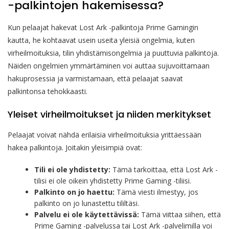
-palkintojen hakemisessa?
Kun pelaajat hakevat Lost Ark -palkintoja Prime Gamingin
kautta, he kohtaavat usein useita yleisiä ongelmia, kuten
virheilmoituksia, tilin yhdistämisongelmia ja puuttuvia palkintoja.
Näiden ongelmien ymmärtäminen voi auttaa sujuvoittamaan
hakuprosessia ja varmistamaan, että pelaajat saavat
palkintonsa tehokkaasti.
Yleiset virheilmoitukset ja niiden merkitykset
Pelaajat voivat nähdä erilaisia virheilmoituksia yrittäessään
hakea palkintoja. Joitakin yleisimpiä ovat:
Tili ei ole yhdistetty:
Tämä tarkoittaa, että Lost Ark -
tilisi ei ole oikein yhdistetty Prime Gaming -tiliisi.
Palkinto on jo haettu:
Tämä viesti ilmestyy, jos
palkinto on jo lunastettu tililtäsi.
Palvelu ei ole käytettävissä:
Tämä viittaa siihen, että
Prime Gaming -palvelussa tai Lost Ark -palvelimilla voi