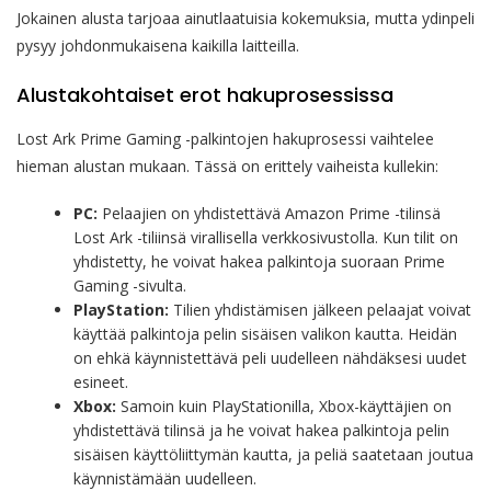
Jokainen alusta tarjoaa ainutlaatuisia kokemuksia, mutta ydinpeli
pysyy johdonmukaisena kaikilla laitteilla.
Alustakohtaiset erot hakuprosessissa
Lost Ark Prime Gaming -palkintojen hakuprosessi vaihtelee
hieman alustan mukaan. Tässä on erittely vaiheista kullekin:
PC:
Pelaajien on yhdistettävä Amazon Prime -tilinsä
Lost Ark -tiliinsä virallisella verkkosivustolla. Kun tilit on
yhdistetty, he voivat hakea palkintoja suoraan Prime
Gaming -sivulta.
PlayStation:
Tilien yhdistämisen jälkeen pelaajat voivat
käyttää palkintoja pelin sisäisen valikon kautta. Heidän
on ehkä käynnistettävä peli uudelleen nähdäksesi uudet
esineet.
Xbox:
Samoin kuin PlayStationilla, Xbox-käyttäjien on
yhdistettävä tilinsä ja he voivat hakea palkintoja pelin
sisäisen käyttöliittymän kautta, ja peliä saatetaan joutua
käynnistämään uudelleen.