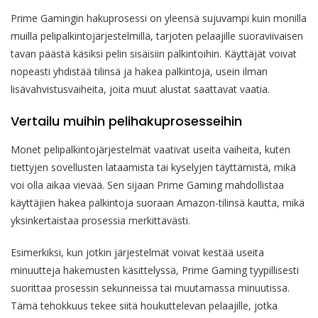
Prime Gamingin hakuprosessi on yleensä sujuvampi kuin monilla
muilla pelipalkintojärjestelmillä, tarjoten pelaajille suoraviivaisen
tavan päästä käsiksi pelin sisäisiin palkintoihin. Käyttäjät voivat
nopeasti yhdistää tilinsä ja hakea palkintoja, usein ilman
lisävahvistusvaiheita, joita muut alustat saattavat vaatia.
Vertailu muihin pelihakuprosesseihin
Monet pelipalkintojärjestelmät vaativat useita vaiheita, kuten
tiettyjen sovellusten lataamista tai kyselyjen täyttämistä, mikä
voi olla aikaa vievää. Sen sijaan Prime Gaming mahdollistaa
käyttäjien hakea palkintoja suoraan Amazon-tilinsä kautta, mikä
yksinkertaistaa prosessia merkittävästi.
Esimerkiksi, kun jotkin järjestelmät voivat kestää useita
minuutteja hakemusten käsittelyssä, Prime Gaming tyypillisesti
suorittaa prosessin sekunneissa tai muutamassa minuutissa.
Tämä tehokkuus tekee siitä houkuttelevan pelaajille, jotka