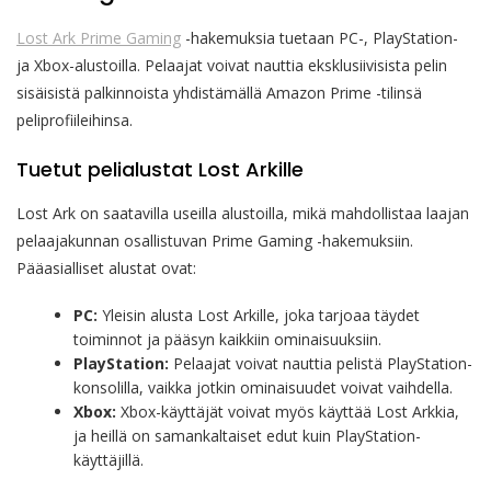
Lost Ark Prime Gaming
-hakemuksia tuetaan PC-, PlayStation-
ja Xbox-alustoilla. Pelaajat voivat nauttia eksklusiivisista pelin
sisäisistä palkinnoista yhdistämällä Amazon Prime -tilinsä
peliprofiileihinsa.
Tuetut pelialustat Lost Arkille
Lost Ark on saatavilla useilla alustoilla, mikä mahdollistaa laajan
pelaajakunnan osallistuvan Prime Gaming -hakemuksiin.
Pääasialliset alustat ovat:
PC:
Yleisin alusta Lost Arkille, joka tarjoaa täydet
toiminnot ja pääsyn kaikkiin ominaisuuksiin.
PlayStation:
Pelaajat voivat nauttia pelistä PlayStation-
konsolilla, vaikka jotkin ominaisuudet voivat vaihdella.
Xbox:
Xbox-käyttäjät voivat myös käyttää Lost Arkkia,
ja heillä on samankaltaiset edut kuin PlayStation-
käyttäjillä.