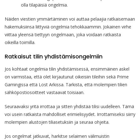
olla tilapäisiä ongelmia.
Näiden viestien ymmärtäminen voi auttaa pelaajia ratkaisemaan
hakemuksiinsa liittyviä ongelmia tehokkaammin. Jokainen virhe
viittaa yleensä tiettyyn ongelmaan, joka voidaan ratkaista
oikeilla toimilla.
Ratkaisut tilin yhdistämisongelmiin
Jos kohtaat ongelmia tilin yhdistämisessä, ensimmäinen askel
on varmistaa, että olet kirjautunut oikeisiin tileihin sekä Prime
Gamingissa että Lost Arkissa. Tarkista, että molempien tilien
sähköpostiosoitteet vastaavat toisiaan.
Seuraavaksi yritä irrottaa ja sitten yhdistää tilisi uudelleen. Tämä
voi usein ratkaista mahdolliset erimielisyydet. Irrottamiseksi siirry
molempien alustojen tiliasetuksiin ja seuraa ohjeita.
Jos ongelmat jatkuvat, harkitse selaimen välimuistin