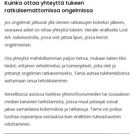
Kuinka ottaa yhteyttä tukeen
ratkaisemattomissa ongelmissa
Jos ongelmat jatkuvat yllä olevien ratkaisujen kokeilun jälkeen,
seuraava askel on ottaa yhteyttä tukeen. Vieraile virallisella Lost
Ark -tukisivustolla, jossa voit jättää lipun, jossa kerrot
ongelmastasi.
Ota yhteyttä mahdollisimman paljon tietoa, mukaan lukien tilisi
tiedot, erityinen virheilmoitus ja toimenpiteet, joita olet jo
yrittänyt ongelman ratkaisemiseksi. Tämä auttaa tukihenkilöstöä
auttamaan sinua tehokkaammin.
Kiireellisissä asioissa harkitse yhteisöfoorumeiden tai sosiaalisen
median kanavien tarkistamista, joissa muut pelaajat voivat
jakaa samanlaisia kokemuksia ja ratkaisuja. Tämä voi joskus
tuottaa nopeampia vastauksia kuin virallisten tukivastausten
odottaminen.