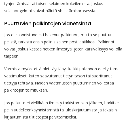
tyhjentämistä tai toisen selaimen kokeilemista. Joskus
selainongelmat voivat häiritä yhdistämisprosessia.
Puuttuvien palkintojen vianetsintä
Jos olet onnistuneesti hakenut palkinnon, mutta se puuttuu
pelistä, tarkista ensin pelin sisäinen postilaatikkosi. Palkinnot
voivat joskus kestää hetken ilmestyä, joten kärsivällisyys voi olla
tarpeen.
Varmista myös, että olet täyttänyt kaikki palkinnon edellyttämät
vaatimukset, kuten saavuttanut tietyn tason tai suorittanut
tiettyjä tehtäviä. Näiden vaatimusten puuttuminen voi estää
palkintojen toimituksen.
Jos palkinto ei vieläkään ilmesty tarkistamisen jälkeen, harkitse
pelin uudelleenkäynnistämistä tai uloskirjautumista ja takaisin
kirjautumista tilitietojesi päivittämiseksi.