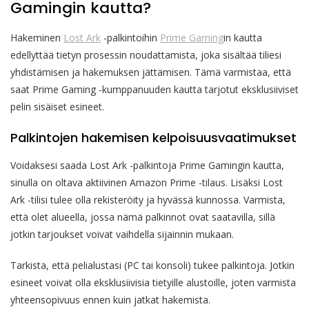
Gamingin kautta?
Hakeminen
Lost Ark
-palkintoihin
Prime Gaming
in kautta
edellyttää tietyn prosessin noudattamista, joka sisältää tiliesi
yhdistämisen ja hakemuksen jättämisen. Tämä varmistaa, että
saat Prime Gaming -kumppanuuden kautta tarjotut eksklusiiviset
pelin sisäiset esineet.
Palkintojen hakemisen kelpoisuusvaatimukset
Voidaksesi saada Lost Ark -palkintoja Prime Gamingin kautta,
sinulla on oltava aktiivinen Amazon Prime -tilaus. Lisäksi Lost
Ark -tilisi tulee olla rekisteröity ja hyvässä kunnossa. Varmista,
että olet alueella, jossa nämä palkinnot ovat saatavilla, sillä
jotkin tarjoukset voivat vaihdella sijainnin mukaan.
Tarkista, että pelialustasi (PC tai konsoli) tukee palkintoja. Jotkin
esineet voivat olla eksklusiivisia tietyille alustoille, joten varmista
yhteensopivuus ennen kuin jatkat hakemista.