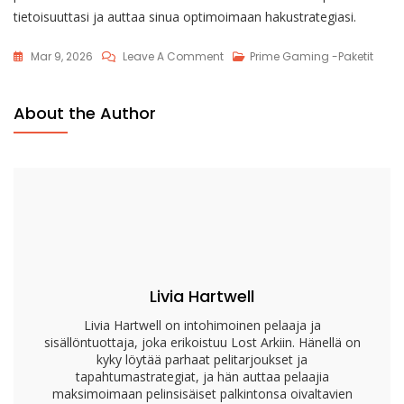
tietoisuuttasi ja auttaa sinua optimoimaan hakustrategiasi.
On
Mar 9, 2026
Leave A Comment
Prime Gaming -paketit
Lost
Ark
About the Author
Prime
Gaming
–
Vaateet:
Vaiheet,
Vianetsintä,
UKK
Livia Hartwell
Livia Hartwell on intohimoinen pelaaja ja
sisällöntuottaja, joka erikoistuu Lost Arkiin. Hänellä on
kyky löytää parhaat pelitarjoukset ja
tapahtumastrategiat, ja hän auttaa pelaajia
maksimoimaan pelinsisäiset palkintonsa oivaltavien