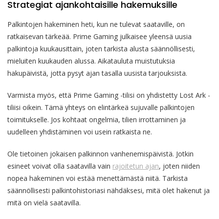
Strategiat ajankohtaisille hakemuksille
Palkintojen hakeminen heti, kun ne tulevat saataville, on
ratkaisevan tärkeää. Prime Gaming julkaisee yleensä uusia
palkintoja kuukausittain, joten tarkista alusta säännöllisesti,
mieluiten kuukauden alussa. Aikatauluta muistutuksia
hakupäivistä, jotta pysyt ajan tasalla uusista tarjouksista.
Varmista myös, että Prime Gaming -tilisi on yhdistetty Lost Ark -
tiliisi oikein. Tämä yhteys on elintärkeä sujuvalle palkintojen
toimitukselle. Jos kohtaat ongelmia, tilien irrottaminen ja
uudelleen yhdistäminen voi usein ratkaista ne.
Ole tietoinen jokaisen palkinnon vanhenemispäivistä. Jotkin
esineet voivat olla saatavilla vain
rajoitetun ajan
, joten niiden
nopea hakeminen voi estää menettämästä niitä. Tarkista
säännöllisesti palkintohistoriasi nähdäksesi, mitä olet hakenut ja
mitä on vielä saatavilla.