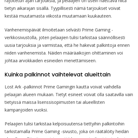
rajoitetun ajan tarjouksia, ja pelaajien on usein haettava niitä
tietyn aikarajan sisällä. Tyypillisesti nämä tarjoukset voivat
kestää muutamasta viikosta muutamaan kuukauteen.
Vanhenemispäivät ilmoitetaan selvästi Prime Gaming -
verkkosivustolla, joten pelaajien tulisi tarkistaa säännöllisesti
uusia tarjouksia ja varmistaa, että he hakevat palkintoja ennen
niiden vanhenemista. Näiden määräaikojen ohittaminen voi
johtaa arvokkaiden esineiden menettämiseen.
Kuinka palkinnot vaihtelevat alueittain
Lost Ark -palkinnot Prime Gamingin kautta voivat vaihdella
pelaajan alueen mukaan. Tietyt esineet voivat olla saatavilla vain
tietyissä maissa lisenssisopimusten tai alueellisten
kampanjoiden vuoksi.
Pelaajien tulisi tarkistaa kelpoisuutensa tiettyihin palkintoihin
tarkistamalla Prime Gaming -sivusto, joka on räätälöity heidän