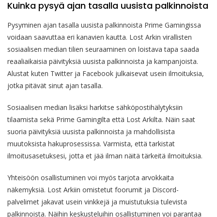
Kuinka pysyä ajan tasalla uusista palkinnoista
Pysyminen ajan tasalla uusista palkinnoista Prime Gamingissa
voidaan saavuttaa eri kanavien kautta. Lost Arkin virallisten
sosiaalisen median tilien seuraaminen on loistava tapa saada
reaaliaikaisia päivityksiä uusista palkinnoista ja kampanjoista.
Alustat kuten Twitter ja Facebook julkaisevat usein ilmoituksia,
jotka pitävät sinut ajan tasalla.
Sosiaalisen median lisäksi harkitse sähköpostihälytyksiin
tilaamista sekä Prime Gamingilta että Lost Arkilta. Näin saat
suoria päivityksiä uusista palkinnoista ja mahdollisista
muutoksista hakuprosessissa. Varmista, että tarkistat
ilmoitusasetuksesi, jotta et jää ilman näitä tärkeitä ilmoituksia.
Yhteisöön osallistuminen voi myös tarjota arvokkaita
näkemyksiä. Lost Arkiin omistetut foorumit ja Discord-
palvelimet jakavat usein vinkkejä ja muistutuksia tulevista
palkinnoista. Näihin keskusteluihin osallistuminen voi parantaa