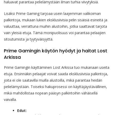
haluavat parantaa pelielämystään ilman turhia viivytyksiä.
Lisäksi Prime Gaming tarjoaa usein laajemman valikoiman
palkintoja, mukaan lukien eksklusiivisia pelin sisäisiä esineitä ja
valuuttaa, verrattuna muihin alustoihin, jotka saattavat tarjota
vain yleisiä etuja. Tämä monipuolisuus voi parantaa pelaajien
sitoutumista ja tyytyväisyyttä.
Prime Gamingin käytön hyödyt ja haitat Lost
Arkissa
Prime Gamingin käyttäminen Lost Arkissa tuo mukanaan useita
etuja. Ensinnäkin pelaajat voivat saada eksklusiivisia palkintoja,
joita ei ole saatavilla muilla alustoilla, mikä parantaa heidän
pelielämystään. Toiseksi hakuprosessi on käyttäjäystävällinen,
mikä mahdollistaa nopean pääsyn palkintoihin vähäisellä
vaivalla.
Edut: